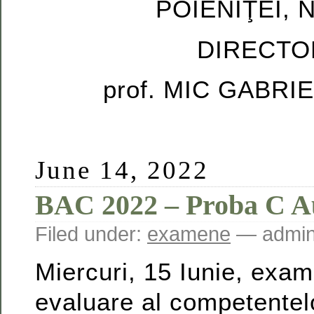
POIENIŢEI, N
DIRECTO
prof. MIC GABRI
June 14, 2022
BAC 2022 – Proba C Au
Filed under:
examene
— admin
Miercuri, 15 Iunie, exa
evaluare al competentelo