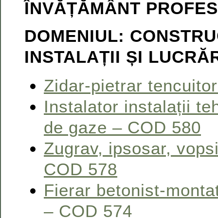
ÎNVĂȚĂMÂNT PROFES
DOMENIUL: CONSTRUC
INSTALAȚII ȘI LUCRĂ
Zidar-pietrar tencuit
Instalator instalații t
de gaze – COD 580
Zugrav, ipsosar, vopsi
COD 578
Fierar betonist-monta
– COD 574