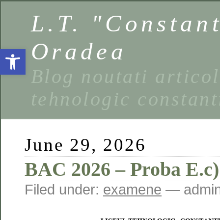
L.T. "Constan
Oradea
Open toolbar
Blog noutati artico
tehnologic constant
June 29, 2026
BAC 2026 – Proba E.c)
Filed under:
examene
— admin