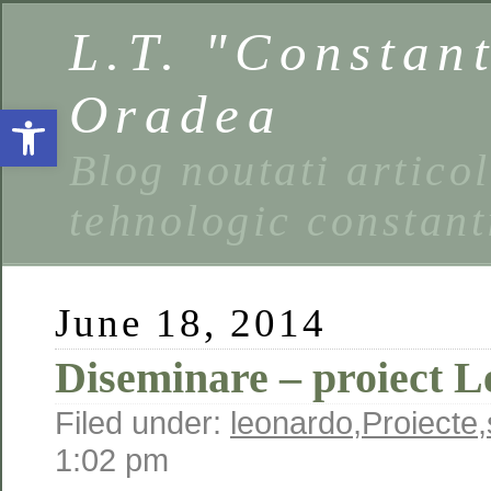
L.T. "Constan
Oradea
Open toolbar
Blog noutati artico
tehnologic constant
June 18, 2014
Diseminare – proiect 
Filed under:
leonardo
,
Proiecte
,
1:02 pm