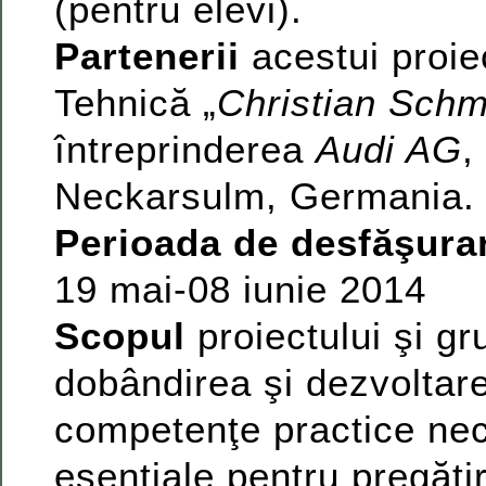
(pentru elevi).
Partenerii
acestui proie
Tehnică „
Christian Schm
întreprinderea
Audi AG
,
Neckarsulm, Germania.
Perioada de desfăşura
19 mai-08 iunie 2014
Scopul
proiectului şi gr
dobândirea şi dezvoltar
competenţe practice nec
esenţiale pentru pregăti