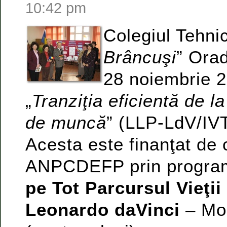
10:42 pm
Colegiul Tehnic
Brâncuşi
” Orad
28 noiembrie 2
„
Tranziţia eficientă de la
de muncă
” (LLP-LdV/IV
Acesta este finanţat de 
ANPCDEFP prin progra
pe Tot Parcursul Vieţii
Leonardo daVinci
– Mob