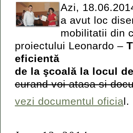
Azi, 18.06.2014
a avut loc dis
mobilitatii din 
proiectului Leonardo –
T
eficientă
de la şcoală la locul 
curand voi atasa si docu
vezi documentul oficia
l.