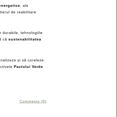
 energetice
, ale
ierul de reabilitare
r durabile, tehnologiile
nd că
sustenabilitatea
analizeze și să coreleze
ectivele
Pactului Verde
Comments (0)