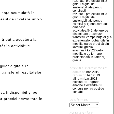
rezultatul proiectului nr. 2 –
ghidul digital de
sustenabilitate pentru
construcții
riența acumulată în
rezultatul proiectului nr. 3 –
ghidul digital de
esul de învățare într-o
sustenabilitate pentru
estetică și igiena corpului
omenesc
activitatea 5- 2 ateliere de
diseminare erasmus+ –
transferul competențelor și al
ntribuția acestora la
experiențelor dobândite în
mobilitatea de practică din
atât în activitățile
katerini, grecia
erasmus+ ka122-vet –
mobilitate de formare
profesională în katerini,
grecia
iilor digitale în
recent comments
 transferul rezultatelor
admin
on
bac 2019
razvan
on
bac 2019
alina
on
bac 2018
nicolae
on
upgrade
enache alexandra
on
concurs pentru post de
contabil
a fi disponibil și pe
archives
r practici dezvoltate în
categories