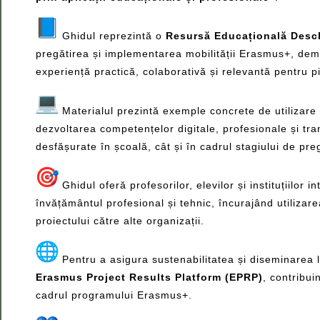
Ghidul reprezintă o
Resursă Educațională Desc
pregătirea și implementarea mobilității Erasmus+, demo
experiență practică, colaborativă și relevantă pentru 
Materialul prezintă exemple concrete de utilizare 
dezvoltarea competențelor digitale, profesionale și tra
desfășurate în școală, cât și în cadrul stagiului de pre
Ghidul oferă profesorilor, elevilor și instituțiilor
învățământul profesional și tehnic, încurajând utilizar
proiectului către alte organizații.
Pentru a asigura sustenabilitatea și diseminarea la 
Erasmus Project Results Platform (EPRP)
, contribui
cadrul programului Erasmus+.