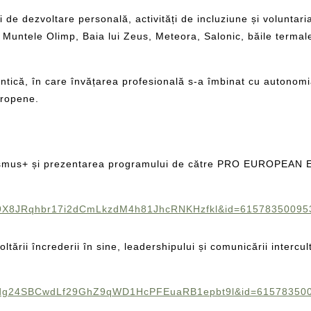
 dezvoltare personală, activități de incluziune și voluntariat,
um Muntele Olimp, Baia lui Zeus, Meteora, Salonic, băile terma
tică, în care învățarea profesională s-a îmbinat cu autonomia
uropene.
rasmus+ și prezentarea programului de către PRO EUROPEAN
f9X8JRqhbr17i2dCmLkzdM4h81JhcRNKHzfkl&id=61578350095
ltării încrederii în sine, leadershipului și comunicării intercul
rydg24SBCwdLf29GhZ9qWD1HcPFEuaRB1epbt9l&id=61578350