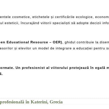
entele cosmetice, etichetele și certificările ecologice, econom
 esteticii, încurajând viitorii specialiști să adopte decizii inf
pen Educational Resource – OER)
, ghidul contribuie la dise
esorilor și elevilor un model de integrare a educației pentru s
ormate. Un profesionist al viitorului protejează în egală
ă.
ofesională în Katerini, Grecia