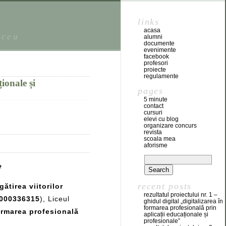
links
acasa
iceu
alumni
documente
evenimente
facebook
profesori
proiecte
regulamente
ionale și
pages
5 minute
contact
cursuri
elevi cu blog
organizare concurs
revista
scoala mea
aforisme
e
recent posts
tirea viitorilor
rezultatul proiectului nr. 1 –
000336315
), Liceul
ghidul digital „digitalizarea în
formarea profesională prin
formarea profesională
aplicații educaționale și
profesionale”