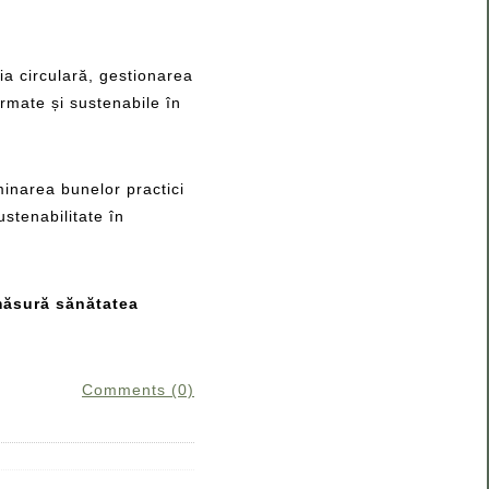
ia circulară, gestionarea
ormate și sustenabile în
minarea bunelor practici
ustenabilitate în
 măsură sănătatea
Comments (0)