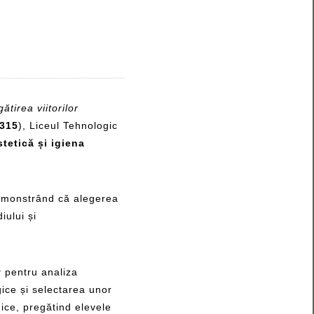
tirea viitorilor
315
), Liceul Tehnologic
stetică și igiena
emonstrând că alegerea
iului și
y
pentru analiza
gice și selectarea unor
gice, pregătind elevele