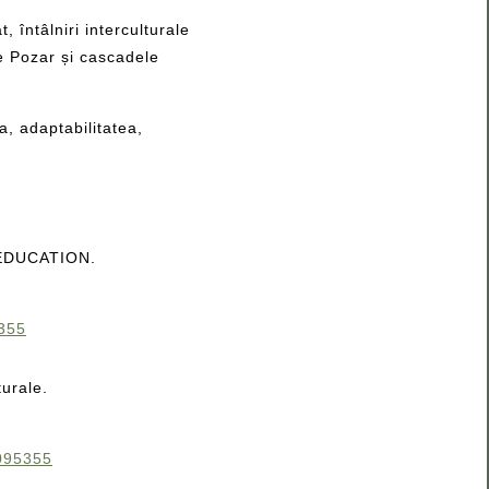
 întâlniri interculturale
le Pozar și cascadele
, adaptabilitatea,
 EDUCATION.
355
turale.
095355