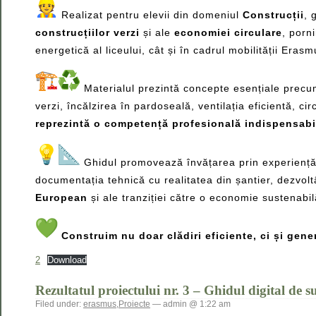
Realizat pentru elevii din domeniul
Construcții
, 
construcțiilor verzi
și ale
economiei circulare
, porn
energetică al liceului, cât și în cadrul mobilității Eras
Materialul prezintă concepte esențiale prec
verzi, încălzirea în pardoseală, ventilația eficientă, ci
reprezintă o competență profesională indispensabilă 
Ghidul promovează învățarea prin experienț
documentația tehnică cu realitatea din șantier, dezvol
European
și ale tranziției către o economie sustenabil
Construim nu doar clădiri eficiente, ci și gene
2
Download
Rezultatul proiectului nr. 3 – Ghidul digital de s
Filed under:
erasmus
,
Proiecte
— admin @ 1:22 am