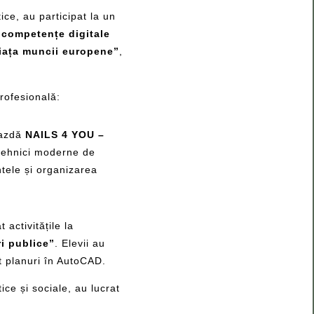
ice, au participat la un
i competențe digitale
 piața muncii europene”
,
rofesională:
 gazdă
NAILS 4 YOU –
 tehnici moderne de
ntele și organizarea
 activitățile la
ri publice”
. Elevii au
t planuri în AutoCAD.
ice și sociale, au lucrat