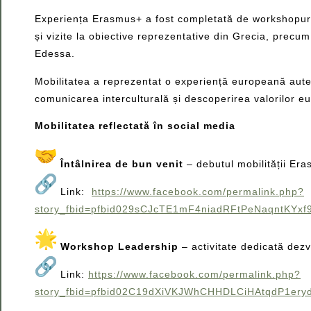
Experiența Erasmus+ a fost completată de workshopuri de
și vizite la obiective reprezentative din Grecia, prec
Edessa.
Mobilitatea a reprezentat o experiență europeană auten
comunicarea interculturală și descoperirea valorilor e
Mobilitatea reflectată în social media
Întâlnirea de bun venit
– debutul mobilității E
Link:
https://www.facebook.com/permalink.php?
story_fbid=pfbid029sCJcTE1mF4niadRFtPeNaqntKYx
Workshop Leadership
– activitate dedicată dezvo
Link:
https://www.facebook.com/permalink.php?
story_fbid=pfbid02C19dXiVKJWhCHHDLCiHAtqdP1e