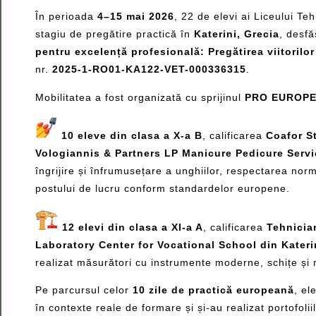
În perioada
4–15 mai 2026
, 22 de elevi ai Liceului Te
stagiu de pregătire practică în
Katerini, Grecia
, desf
pentru excelență profesională: Pregătirea viitorilor
nr.
2025-1-RO01-KA122-VET-000336315
.
Mobilitatea a fost organizată cu sprijinul
PRO EUROPEA
10 eleve din clasa a X-a B
, calificarea
Coafor St
Vologiannis & Partners LP Manicure Pedicure Serv
îngrijire și înfrumusețare a unghiilor, respectarea nor
postului de lucru conform standardelor europene.
️
12 elevi din clasa a XI-a A
, calificarea
Tehnician
Laboratory Center for Vocational School din Kateri
realizat măsurători cu instrumente moderne, schițe și 
Pe parcursul celor
10 zile de practică europeană
, el
în contexte reale de formare și și-au realizat portofolii