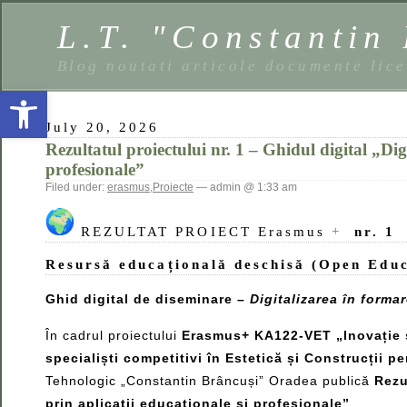
L.T. "Constantin
Blog noutati articole documente lic
Open toolbar
July 20, 2026
Rezultatul proiectului nr. 1 – Ghidul digital „Dig
profesionale”
Filed under:
erasmus
,
Proiecte
— admin @ 1:33 am
REZULTAT PROIECT Erasmus
+
nr. 1
Resursă educațională deschisă (Open Edu
Ghid digital de diseminare –
Digitalizarea în forma
În cadrul proiectului
Erasmus+ KA122-VET „Inovație și
specialiști competitivi în Estetică și Construcții 
Tehnologic „Constantin Brâncuși” Oradea publică
Rezu
prin aplicații educaționale și profesionale”
.