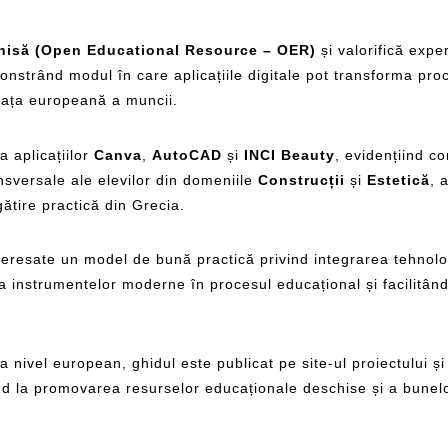
hisă (Open Educational Resource – OER)
și valorifică expe
nstrând modul în care aplicațiile digitale pot transforma proc
piața europeană a muncii.
a aplicațiilor
Canva
,
AutoCAD
și
INCI Beauty
, evidențiind co
nsversale ale elevilor din domeniile
Construcții
și
Estetică
, 
gătire practică din Grecia.
 interesate un model de bună practică privind integrarea tehnolog
ea instrumentelor moderne în procesul educațional și facilitând
nivel european, ghidul este publicat pe site-ul proiectului și v
nd la promovarea resurselor educaționale deschise și a bunelo