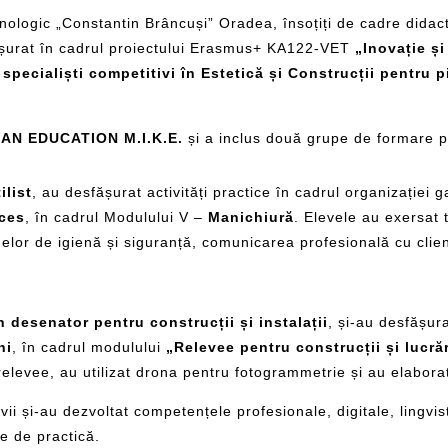
hnologic „Constantin Brâncuși” Oradea, însoțiți de cadre didact
ășurat în cadrul proiectului Erasmus+ KA122-VET
„Inovație ș
 specialiști competitivi în Estetică și Construcții pentru
N EDUCATION M.I.K.E.
și a inclus două grupe de formare p
ilist
, au desfășurat activități practice în cadrul organizației
ices
, în cadrul Modulului V –
Manichiură
. Elevele au exersat
melor de igienă și siguranță, comunicarea profesională cu clie
 desenator pentru construcții și instalații
, și-au desfășurat
ni
, în cadrul modulului
„Relevee pentru construcții și lucră
relevee, au utilizat drona pentru fotogrammetrie și au elabora
evii și-au dezvoltat competențele profesionale, digitale, lingvist
le de practică.