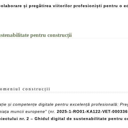
laborare și pregătirea viitorilor profesioniști pentru o ed
ustenabilitate pentru construcții
2
omeniul construcții
ație și competențe digitale pentru excelență profesională: Pregă
u piața muncii europene”
(nr.
2025-1-RO01-KA122-VET-000336
iectului nr. 2 – Ghidul digital de sustenabilitate pentru c