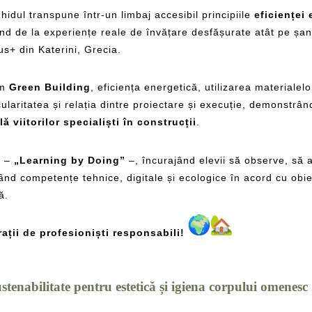
ghidul transpune într-un limbaj accesibil principiile
eficienței
ind de la experiențe reale de învățare desfășurate atât pe șant
mus+ din Katerini, Grecia.
um
Green Building
, eficiența energetică, utilizarea materialelo
rcularitatea și relația dintre proiectare și execuție, demonstrâ
viitorilor specialiști în construcții
.
ă –
„Learning by Doing”
–, încurajând elevii să observe, să 
tând competențe tehnice, digitale și ecologice în acord cu obi
ă.
rații de profesioniști responsabili!
ustenabilitate pentru estetică și igiena corpului omenesc