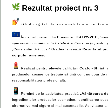
Rezultat proiect nr. 3
Ghid digital de sustenabilitate pentru 
În cadrul proiectului
Erasmus+ KA122-VET
„Inov
specialiști competitivi în Estetică și Construcții pentr
„Constantin Brâncuși” Oradea lansează
Rezultatul pro
corpului omenesc
.
Realizat pentru elevele calificării
Coafor-Stilist
,
produselor cosmetice trebuie să țină cont nu doar de rezu
responsabilitatea profesională.
Pornind de la activitatea practică
„Vânătoarea d
ingredientelor produselor cosmetice, identificarea subs
alternative mai sigure și mai sustenabile. Activitatea 