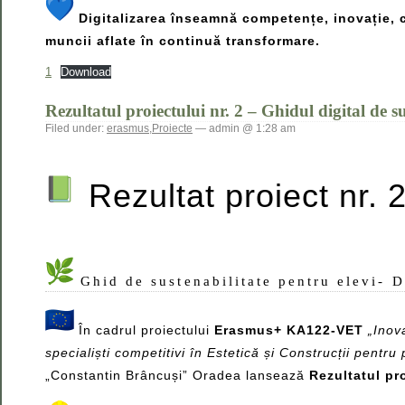
Digitalizarea înseamnă competențe, inovație, co
muncii aflate în continuă transformare.
1
Download
Rezultatul proiectului nr. 2 – Ghidul digital de s
Filed under:
erasmus
,
Proiecte
— admin @ 1:28 am
Rezultat proiect nr. 
Ghid de sustenabilitate pentru elevi- D
În cadrul proiectului
Erasmus+ KA122-VET
„Inov
specialiști competitivi în Estetică și Construcții pentr
„Constantin Brâncuși” Oradea lansează
Rezultatul pro