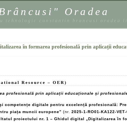
 Brâncusi" Oradea
eu tehnologic constantin brancusi oradea l
italizarea în formarea profesională prin aplicații educaț
cational Resource – OER)
rea profesională prin aplicații educaționale și profesional
 competențe digitale pentru excelență profesională: Pregă
pentru piața muncii europene”
(nr.
2025-1-RO01-KA122-VET-
ltatul proiectului nr. 1 – Ghidul digital „Digitalizarea în 