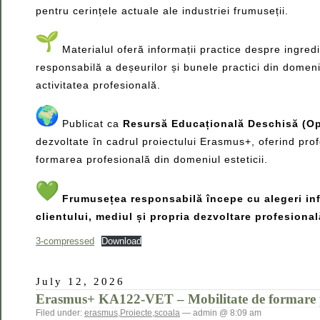
pentru cerințele actuale ale industriei frumuseții.
Materialul oferă informații practice despre ingredi
responsabilă a deșeurilor și bunele practici din domeniul
activitatea profesională.
Publicat ca
Resursă Educațională Deschisă (O
dezvoltate în cadrul proiectului Erasmus+, oferind prof
formarea profesională din domeniul esteticii.
Frumusețea responsabilă începe cu alegeri inf
clientului, mediul și propria dezvoltare profesional
3-compressed
Download
July 12, 2026
Erasmus+ KA122-VET – Mobilitate de formare pr
Filed under:
erasmus
,
Proiecte
,
scoala
— admin @ 8:09 am