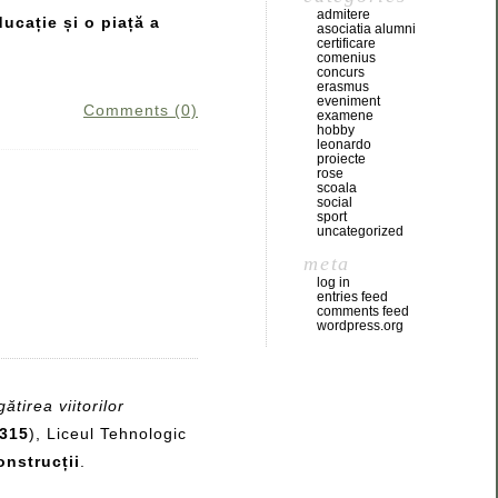
admitere
ucație și o piață a
asociatia alumni
certificare
comenius
concurs
erasmus
eveniment
Comments (0)
examene
hobby
leonardo
proiecte
rose
scoala
social
sport
uncategorized
meta
log in
entries feed
comments feed
wordpress.org
tirea viitorilor
315
), Liceul Tehnologic
onstrucții
.