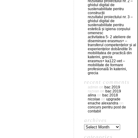
rezultatul proiectului nr. 2 –
ghidul digital de
sustenabilitate pentru
construcții
rezultatul proiectului nr. 3 –
ghidul digital de
sustenabilitate pentru
estetică și igiena corpului
omenesc
activitatea 5- 2 ateliere de
diseminare erasmus+ –
transferul competențelor și al
experiențelor dobândite în
mobilitatea de practică din
katerini, grecia
erasmus+ ka122-vet –
mobilitate de formare
profesională în katerini,
grecia
recent comments
admin
on
bac 2019
razvan
on
bac 2019
alina
on
bac 2018
nicolae
on
upgrade
enache alexandra
on
concurs pentru post de
contabil
archives
categories