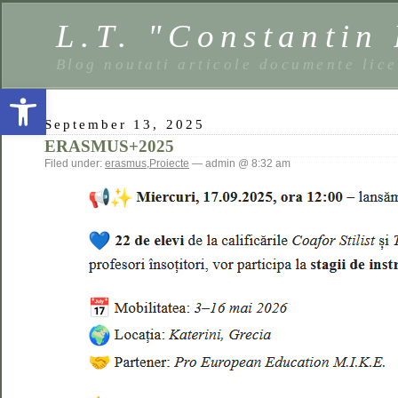
L.T. "Constantin
Blog noutati articole documente lic
Open toolbar
September 13, 2025
ERASMUS+2025
Filed under:
erasmus
,
Proiecte
— admin @ 8:32 am