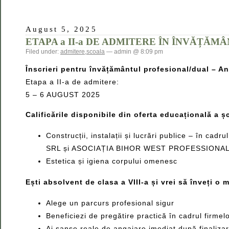
August 5, 2025
ETAPA a II-a DE ADMITERE ÎN ÎNVĂȚĂMÂ
Filed under:
admitere
,
scoala
— admin @ 8:09 pm
Înscrieri pentru învățământul profesional/dual – A
Etapa a II-a de admitere:
5 – 6 AUGUST 2025
Calificările disponibile din oferta educațională a șc
Construcții, instalații și lucrări publice – în c
SRL și ASOCIAȚIA BIHOR WEST PROFESSIONA
Estetica și igiena corpului omenesc
Ești absolvent de clasa a VIII-a și vrei să înveți o 
Alege un parcurs profesional sigur
Beneficiezi de pregătire practică în cadrul firmel
Ai șanse reale de angajare imediat după finalizar