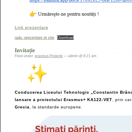
Link prezentare
radu -prezentare pt site
Download
Invitație
Filed under:
erasmus
,
Proiecte
— admin @ 8:21 am
Conducerea Liceului Tehnologic „Constantin Brân
lansare a proiectului Erasmus+ KA122-VET
, prin ca
Grecia
, la standarde europene.