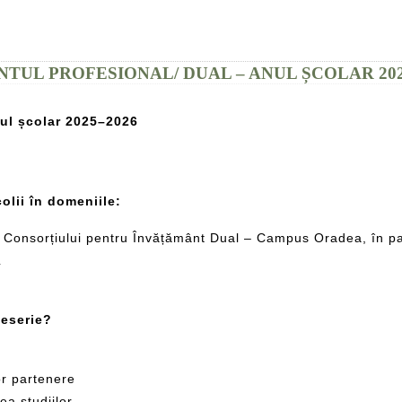
NTUL PROFESIONAL/ DUAL – ANUL ȘCOLAR 202
nul școlar 2025–2026
olii în domeniile:
adrul Consorțiului pentru Învățământ Dual – Campus Oradea, în 
L
meserie?
or partenere
ea studiilor