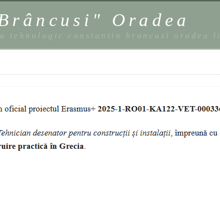
 Brâncusi" Oradea
eu tehnologic constantin brancusi oradea l