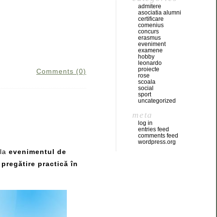
admitere
asociatia alumni
certificare
comenius
concurs
erasmus
eveniment
examene
hobby
leonardo
proiecte
Comments (0)
rose
scoala
social
sport
uncategorized
meta
log in
entries feed
comments feed
wordpress.org
 la
evenimentul de
 pregătire practică în