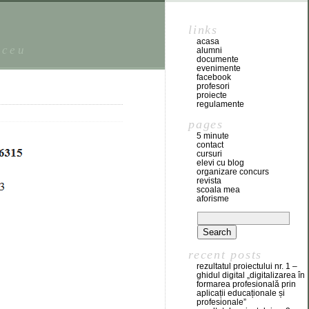
links
acasa
iceu
alumni
documente
evenimente
facebook
profesori
proiecte
regulamente
pages
5 minute
contact
cursuri
elevi cu blog
organizare concurs
revista
scoala mea
aforisme
recent posts
rezultatul proiectului nr. 1 –
ghidul digital „digitalizarea în
formarea profesională prin
aplicații educaționale și
profesionale”